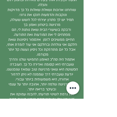
והכלה.
שוחחנו ארוכות ושאלת שאלות כל כך מדויקות
ונוקבות והדמעות חנקו את גרוני.
תמיד יש לך פתרון יצירתי לכל חשש שעולה,
מרגישה ביטחון ואמון בך
ודבקה בשיעורי הבית שאת נותנת לי, הם
מפתחים לי את המודעות ואת התודעה.
החיים ממשיכים לזמן אינספור ניסיונות שאת
חלקם אני צולחת ובחלקם אני עוד לומדת אותי,
אבל כל יום מתחזקת וכל ניסיון נעשה קל יותר
מקודמו.
אתמול היה סה"כ האימון החמישי שלנו והדרך
שעברתי היא קסומה ואדירה כל כך. העובדה
הפשוטה היא שאני מרגישה טוב שמאז שנפגשנו.
יודעת שעברתי דרך שממנה לא ניתן לחזור
אחורה, היא משמעותית ביותר עבורי.
אני מרגישה שלמה יותר, אהובה יותר על עצמי
ובעיקר בריאה יותר.
את גרמת לשינוי תודעתי, להבנה עמוקה את
׳העצמי׳ שלי ובעקבותיהם הנפש מצאה מזור
וההתקפים שלי פחתו משמעותית. האימון שלי
עדיין לא הסתיים ויש לי עוד דרך אבל כבר יודעת
שיש לי את הכלים לחיות עם טרשת נפוצה