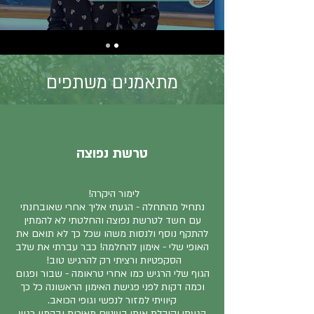
מתאמנים משתפים
טרשת נפוצה
לימור היקרה!
נתחיל מהתחלה - הגעתי אליך אחרי שאובחנתי
עם חשד לטרשת נפוצה והחלטתי לא להמתין
להתקף נוסף ולנסות משהו שכל כך לא תואם את
האופי שלי - אימון להחלמה! כבר עברתי את שלב
הסקפטיות ורציתי רק להרגיש טוב!
הגוף שלי הרגיש כמו אחרי טראומה - שבור ופגום
וכמה דקות לפני פגישת האימון הראשונה כל כך
קיוויתי למזור לנפשי וגופי הכואב.
הגעתי וקיבלת אותי בעיניים מאירות ובהמון רגש