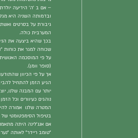
– אם ב 'ה' הידיעה יולדת
ובדמותה השניה היא מגל
גיבורת על בסרטים ואשת 
המערבית כולה.
בכך שהיא ביצעה את הניתו
שכוחה למגר את כוחות "ה
על פי המוסכמה האנושית ה
(סופר וומן).
אך על פי הכיוון שהתודעה
הגיע הזמן להתחיל להבין 
יותר עם המבנה שלנו, יוצ
נוהגים כעיוורים וכל הזמ
המטרה שלנו  אמורה להיו
בטיפול הסימפטומטי של 
אם אנג'לינה היתה מתאמנ
"טומב ריידר" לאותה "נ