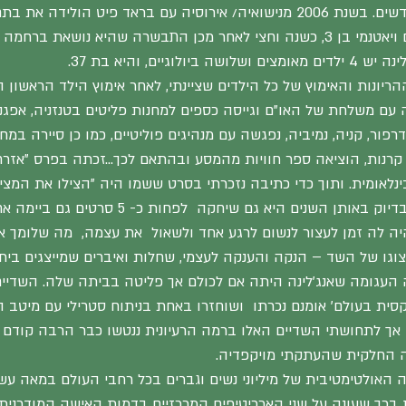
תינוקת אתיופית בת 6 חודשים. בשנת 2006 מנישואיה/ אירוסיה עם בראד פיט הו
הם אימצו באותו זמן יתום ויאטנמי בן 3, כשנה וחצי לאחר מכן התבשרה שהיא נושאת 
וגיים, והיא בת 37.
ריונות והאימוץ של כל הילדים שציינתי, לאחר אימוץ הילד הראשון 
 עם משלחת של האו"ם וגייסה כספים למחנות פליטים בטנזניה, אפגניס
 דרפור, קניה, נמיביה, נפגשה עם מנהיגים פוליטיים, כמו כן סיירה במח
ה קרנות, הוציאה ספר חוויות מהמסע ובהתאם לכך…זכתה בפרס "אזר
לאומית. ותוך כדי כתיבה נזכרתי בסרט ששמו היה "הצילו את המציל
ואם כבר הזכרתי סרטים, בדיוק באותן השנים היא גם שיחקה  
ה לה זמן לעצור לנשום לרגע אחד ולשאול  את עצמה,  מה שלומך אנג
צוגו של השד – הנקה והענקה לעצמי, שחלות ואיברים שמייצגים בית
עגומה שאנג'לינה היתה אם לכולם אך פליטה בביתה שלה. השדיים 
ית בעולם' אומנם נכרתו  ושוחזרו באחת בניתוח סטרילי עם מיטב ה
  אך לתחושתי השדיים האלו ברמה הרעיונית ננטשו כבר הרבה קודם 
 החלקית שהעתקתי מויקפדיה.
זיה האולטימטיבית של מיליוני נשים וגברים בכל רחבי העולם במאה עש
 בכך שעונה על שני הארכיטיפים המרכזיים בדמות האישה המודרנית,