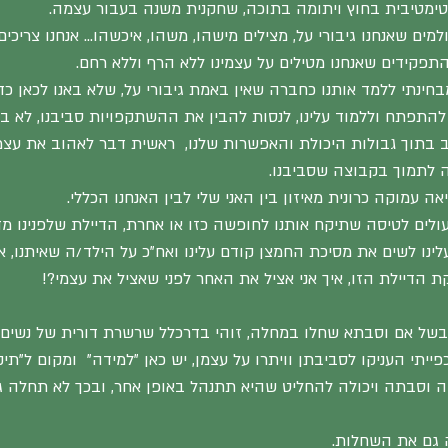
טימטיבית בחוץ ויתומה בתוכה, שחקנית משנה בעבור עצמה.
מים שאנחנו גיבורי על, מצילים מישהו, משהו, איכשהו… אנחנו צריכים
תפקידים שאנחנו מטילים על עצמינו ללא הרף וללא רחם.
בחינתי ללמד אותנו כחברה שאין באמת גיבורי על, שלא באנו לכאן כדי
 להתפתח וללמוד עלינו, לנסות להבין את ההשתקפויות סביבנו, לא ב
 בתוך גבולות היכולת והאפשרות שלנו,  ראשית דבר לאהוב את עצמי
ה לתמוך בקבוצה שסביבנו.
ה עמוקה כרונית מאיזון בין האני שלי לבין האנחנו הכללי.
ולים לטיסה שתיקח אותנו לחופשה כזו או אחרת, הדיילת שלפנינו מד
לינו לשים את מסיכת החמצן קודם עלינו ואח"כ על הילד/ה שאיתנו, א
ת הדיילת הזו, איך אני אציל את האחר לפני שאציל את עצמי?!
ן בשל אם וסבתא שחלו במחלה, זוהי בדרכלל שרשרת דורית של נשים 
ייתי העניקו לסביבתן וויתרו על עצמן, יש כאן "למידה"  ומקום ל"תי
וסבתה ויכולה להחליט שהיא תתנהל באופן אחר, ובכך לא תחלה ג