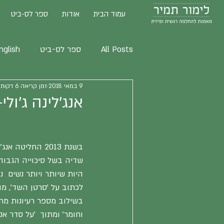
עמוד הבית
אודות
ספר לס-ביט
All Posts
ספר לס-ביט
nglish
9 במאי 2018
זמן קריאה 6 דקות
אנג'לינה ג'ולי- Angel בעבור מי
בשנת 2013 החליטה 
שדיה בשל סיכוייה הגבוה
היות שיותר ויותר נשים  
לכתוב על 'סרטן השד', מה 
בשילוב מספר רעיונות מתו
וחומר' ומתוך  'על סדר אק