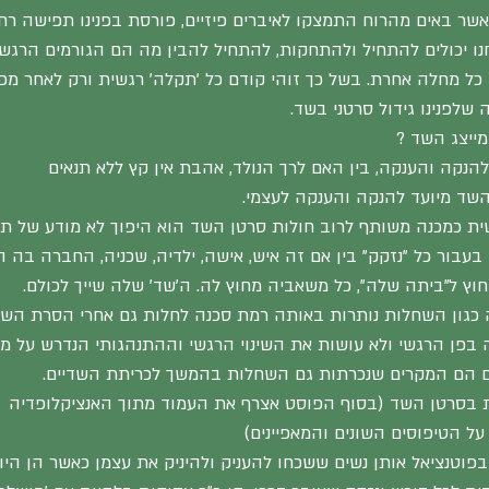
שר באים מהרוח התמצקו לאיברים פיזיים, פורסת בפנינו תפישה רחבה
נחנו יכולים להתחיל ולהתחקות, להתחיל להבין מה הם הגורמים הרגש
ל מחלה אחרת. בשל כך זוהי קודם כל 'תקלה' רגשית ורק לאחר מכ
שלפנינו גידול סרטני בשד.
מייצג השד ?
הנקה והענקה, בין האם לרך הנולד, אהבת אין קץ ללא תנאים
השד מיועד להנקה והענקה לעצמי.
 כמכנה משותף לרוב חולות סרטן השד הוא היפוך לא מודע של תפק
בעבור כל "נזקק" בין אם זה איש, אישה, ילדיה, שכניה, החברה בה ה
וץ ל"ביתה שלה", כל משאביה מחוץ לה. ה'שד' שלה שייך לכולם.
 כגון השחלות נותרות באותה רמת סכנה לחלות גם אחרי הסרת השד
בפן הרגשי ולא עושות את השינוי הרגשי וההתנהגותי הנדרש על מנ
ם הם המקרים שנכרתות גם השחלות בהמשך לכריתת השדיים.
ת בסרטן השד (בסוף הפוסט אצרף את העמוד מתוך האנציקלופדיה  'ע
 על הטיפוסים השונים והמאפיינים)
פוטנציאל אותן נשים ששכחו להעניק ולהיניק את עצמן כאשר הן היו