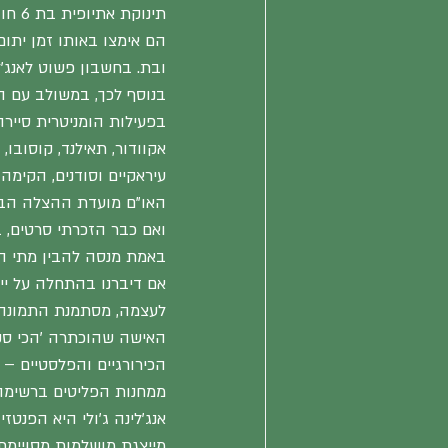
ובת. בחשבון פשוט לאנג'לינה יש 4 ילדים מאומצים ושלושה ביול
בנוסף לכך, במשולב עם הה
בפעילות הומניטרית סיירה
אקוודור, תאילנד, קוסובו,
עיראקיים וסודנים, הקימ
האו"ם מועדת ההצלה הבינ
באמת מנסה להבין מתי הי
אם דיברנו בהתחלה על יי
לעצמה, מסתמנת התמונה ה
האישה שהוכתרה 'הכי סקס
הכירורגיים והפלסטיים –
ממחנות הפליטים ברשימה
אנג'לינה ג'ולי היא הפנט
מייצגת מושלמות מסויימת