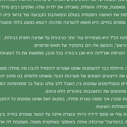
 ומאמצת, מכילה וחומלת, מאכילה את ילדיה שלה ואלפים רבים מילדי
מת את האישה הסקסית בעולם והמאהבת הקבועה של בראד פיט הנח
עסקים בחיים, היא מושא להערצה ומהווה דוגמא כמעט בלתי מושגת
ח הנ"ל היא מצטיירת עוד יותר כגיבורת על אמיצה חסרת גבולות,  
רשע", והפעם אלו הם בתפקיד של תאים סרטניים.
קיימת אנג'לינה היא אכן גיבורה בכל מובן, מממשת את כל המצופה 
 מייחלת כבר להשתנות אנחנו אמורים להתחיל להבין מה מחלה מספרת
את הייצוגים השונים של מערכות הגוף, שאנחנו נלחמים בנו מתוך חו
רים קונפליקטים עמוקים בין השכל ללב שלנו ובשל כך מתפתחות המחל
ן מחפשים את התשובות באזורים הלא נכונים.
ת שנבין איך וממה נוצרת מחלה, במקום זאת אנחנו עסוקים כל הזמן 
המחלות השונות.
ת שלי או סתם ידידה הייתי צועדת איתה על הגשר שנפרס בחייה בין 
ערה בהפרעה" שזיכתה אותה באוסקר כשחקנית משנה. משקפת לה את 