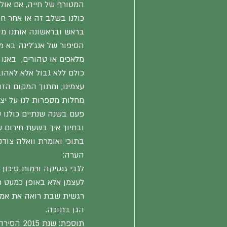
המטורף של חייה, אם אול
כולנו בשלב זה או אחר חול
בראש ובראשונה אותנו מה
הסיפור של אנג'לינה בא מ
מלאכים או טהורים,  באנו
כולם ללא גבול אלא לאהוב
עצמינו, ומתוך המקום הז
מחלות מספרות לנו על יציא
פעם בשנה שנתיים כולנו ע
ובחיוך איך בשעת חירום ע
בתוכי ואומרת וואלה צודק
הערה:
לגבי גנטיקה ורמות סיכו
לעצמן אלא באופן כמעט כפ
רגשית שבת רואה את אמה 
הגן בתוכה.
תוספת: שנת 2015 הסירה גם את השחלות.