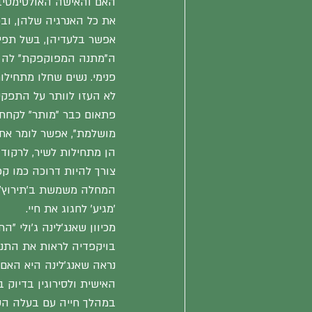
האם והאישה האולטימטיבי
את כל האנרגיה שלהן, וב
אפשר בלעדיהן, בשל תפיש
ה"מתנה המפוקפקת" לה ז
פנימי. נשים שחלו מתחיל
לא העזו לוותר על התפקי
פתאום כבר "מותר" לקחת ז
מושלמת", אפשר לומר את המ
הן מתחילות לשיר, לרקוד, 
צורך להיות דרוכה כמו קפי
המחלה משמשת ב'תירוץ' נפ
'מגיע' לחגוג את חיי.
מכיוון שאנג'לינה ג'ולי "
בויקפדיה לראות את התנה
נראה שאנג'לינה היא האם
האישית ולסירוגין בדיוק באותן 