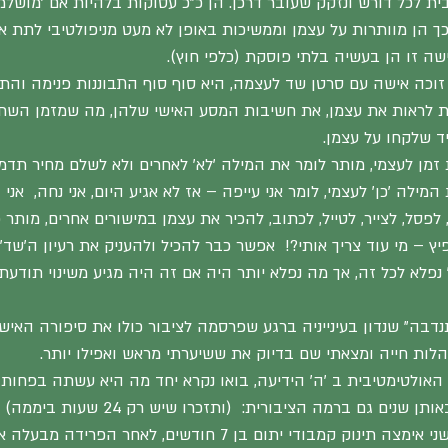
ת לכל דורש ונזקק שעובר דרכן. הן כ"כ עסוקות בלהיות אם 'מושלמת
כך הן מוותרות על עצמן וממשיכות באופן לא מעט מניפולטיבי לתת 
ה זו הן בעשיה בלתי פוסקת (כלפי חוץ).
וכה אישה עם סרטן שד לעצמה, היא סוף סוף התבוננות פנימה וה
ות לראות את עצמן, את חשיבות המסע האישי שלהן, מה שמזמן השת
ד שלקחו על עצמן.
מן לעצמי, מותר לומר את המילה 'לא' לאחרים ולא לשלם מחיר תדמי
ילה 'כן' לעצמי, לומר אני עייפה – אז לא אגיע היום, אני נחה,  אני 
לפסל, לצייר, לטייל, לכתוב, להכיר את עצמן במישורים אחרים, מותר 
ץ – מי עוד צריך אותי?!  אפשר כבר להכיל ולהעניק את רעיון ה'שד' 
לא לכל זה, אך מה נפלא יותר היה אם זה היה מגיע משינוי תודעתי \
התנדבה" שנדון בעינייניה ברגע שפרסמה לציבור כולו את סיפורה האישי
לות חייה ומצאתי שם בדיוק את ששיערתי מראש ואפילו יותר.
 האולטימטיבית ב 'ה' הידיעה, בואו נקרא יחד מה היא עשתה בפחות
שנים גם ברמה הציבורית:  (ותזכרו שיש רק 24 שעות ביממה) –
במהלך חייה עם בעלה השני אימצה תינוק קמבודי יתום בן 7 חודשים, לאחר 