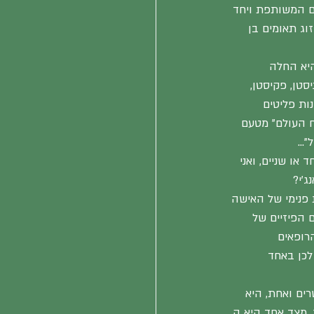
לידה את בתם המשותפת ויחד 
ברחמה זוג תאומים בן 
היא החלה 
טן, פקיסטן, 
נות פליטים 
ח העולם" מטעם 
"…
לפחות כ- 5 סרטים גם ביימה אחד או שניים, ואני 
'י?
 פנימי של האישה 
הפיזיים של 
רופאים 
לכן באחד 
רים ואחת, היא 
 מצד אחד היא ה 