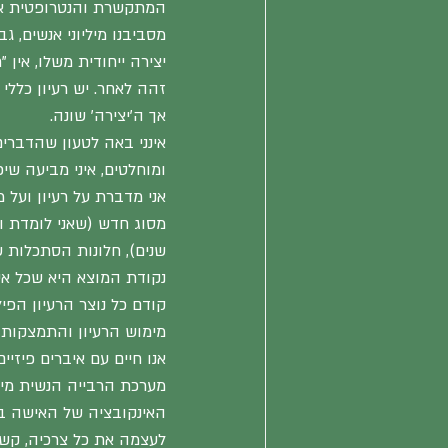
המתקשרת והנטרופטית איל
מסביבנו מיליוני אנשים, גב
יצירה ייחודית משלו, אין 
זהה לאחר. יש רעיון כללי
אך ה'יצירה' שונה.
אינני באה לטעון שהדברים
ומוחלטים, איני מביעה שי
אני מדברת על רעיון ועל 
מסוג חדש (שאני לומדת ו
שנים), חלונות הסתכלות ש
נקודת המוצא היא שכל איבר
קודם כל נוצר הרעיון הפי
מימוש הרעיון והתמצקותו 
אנו חיים עם איברים פיז
מערכת הרבייה הנשית מיי
האינקובציה של האישה בי
לעצמה את כל צרכיה, קש